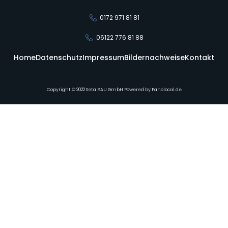
0172 971 81 81
06122 776 81 88
Home
Datenschutz
Impressum
Bildernachweise
Kontakt
Copyright © 2022 Seta BAU GmbH Powered by Panolocal.de