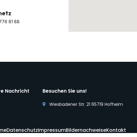
netz
776 81 88
re Nachricht
Besuchen Sie uns!
Wiesbadener Str. 21 65719 Hofheim
me
Datenschutz
Impressum
Bildernachweise
Kontakt