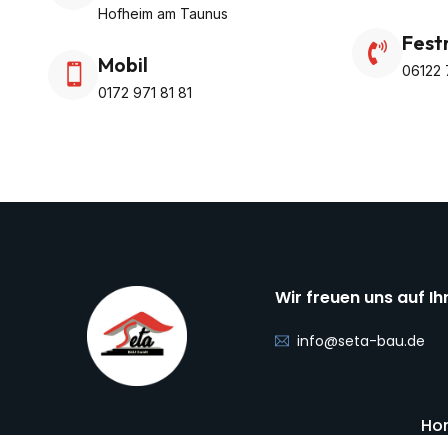
Hofheim am Taunus
Fest
Mobil
06122 
0172 971 81 81
Wir freuen uns auf Ih
info@seta-bau.de
Ho